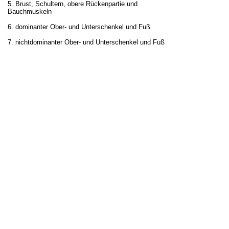
5. Brust, Schultern, obere Rückenpartie und
Bauchmuskeln
6. dominanter Ober- und Unterschenkel und Fuß
7. nichtdominanter Ober- und Unterschenkel und Fuß
E5-Anleitungstext PMR 7 MG.pdf
Größe: 124,542 Kb
Typ: pdf
Den Link über Onedrive zum Download der
Audiodatei schicke ich gerne auch per Email.
Resilienzübungen „alternative Gedanken entwickeln“
Hier findet man das Blatt Resilienzübungen „alternative
Gedanken entwickeln“ als Blancoformular zum
Download, um wiederkehrendes Arbeiten damit zu
erleichtern:
E5-alternative Gedanken.pdf
Größe: 169,348 Kb
Typ: pdf