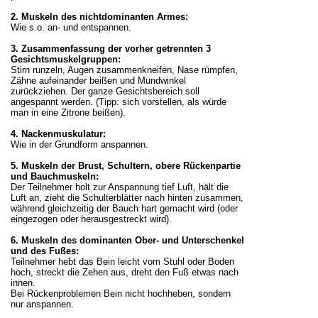
2. Muskeln des nichtdominanten Armes:
Wie s.o. an- und entspannen.
3. Zusammenfassung der vorher getrennten 3
Gesichtsmuskelgruppen:
Stirn runzeln, Augen zusammenkneifen, Nase rümpfen,
Zähne aufeinander beißen und Mundwinkel
zurückziehen. Der ganze Gesichtsbereich soll
angespannt werden. (Tipp: sich vorstellen, als würde
man in eine Zitrone beißen).
4. Nackenmuskulatur:
Wie in der Grundform anspannen.
5. Muskeln der Brust, Schultern, obere Rückenpartie
und Bauchmuskeln:
Der Teilnehmer holt zur Anspannung tief Luft, hält die
Luft an, zieht die Schulterblätter nach hinten zusammen,
während gleichzeitig der Bauch hart gemacht wird (oder
eingezogen oder herausgestreckt wird).
6. Muskeln des dominanten Ober- und Unterschenkel
und des Fußes:
Teilnehmer hebt das Bein leicht vom Stuhl oder Boden
hoch, streckt die Zehen aus, dreht den Fuß etwas nach
innen.
Bei Rückenproblemen Bein nicht hochheben, sondern
nur anspannen.